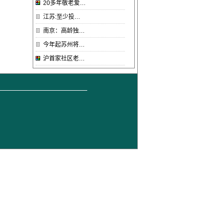
20多年敬老爱…
江苏:至少投…
南京：高龄独…
今年起苏州将…
沪首家社区老…