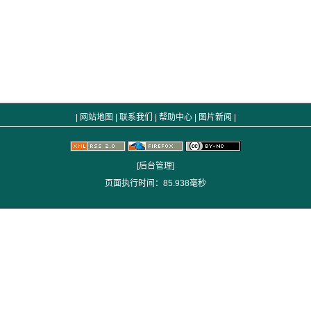
|
网站地图
|
联系我们
|
帮助中心
|
图片新闻
|
[后台管理]
页面执行时间：85.938毫秒