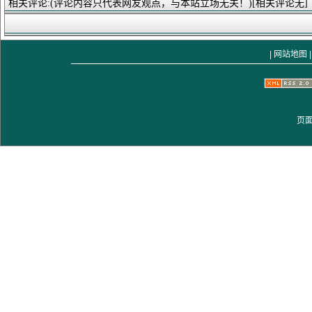
相关评论:(评论内容只代表网友观点，与本站立场无关！)[相关评论无]
|
网站地图
|
页面