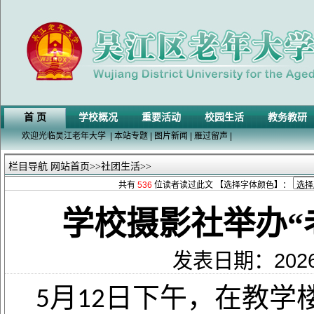
首 页
学校概况
重要活动
校园生活
教务教研
欢迎光临吴江老年大学
|
本站专题
|
图片新闻
|
雁过留声
|
栏目导航
网站首页
>>
社团生活
>>
共有
536
位读者读过此文 【选择字体颜色】：
学校摄影社举办“
发表日期：202
月
日下午，在教学
5
12