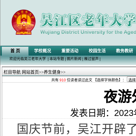
首 页
学校概况
重要活动
校园生活
教务教研
欢迎光临吴江老年大学
|
本站专题
|
图片新闻
|
雁过留声
|
栏目导航
网站首页
>>
养生健身
>>
共有
910
位读者读过此文 【选择字体颜色】：
夜游
发表日期：202
国庆节前，吴江开辟