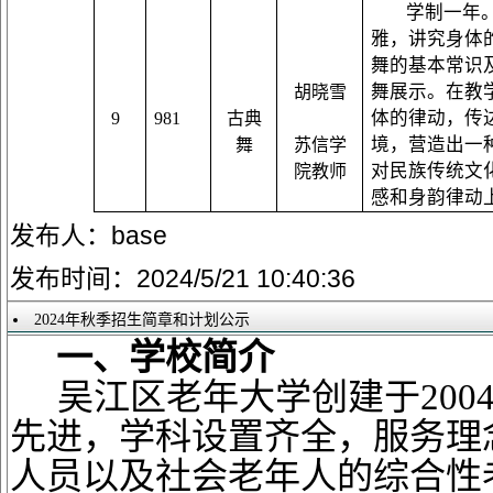
学制一年
雅，讲究身体
舞
的基本常识
舞
展示。在
教
胡晓雪
体的律动，传
9
981
古典
境，营造出一
舞
苏信
学
对民族传统文
院
教师
感和身韵律动
发布人：base
发布时间：2024/5/21 10:40:36
2024年秋季招生简章和计划公示
一、学校简介
吴江区老年大学创建于
20
先进，学科设置齐全，服务理
人员以及社会老年人的综合性