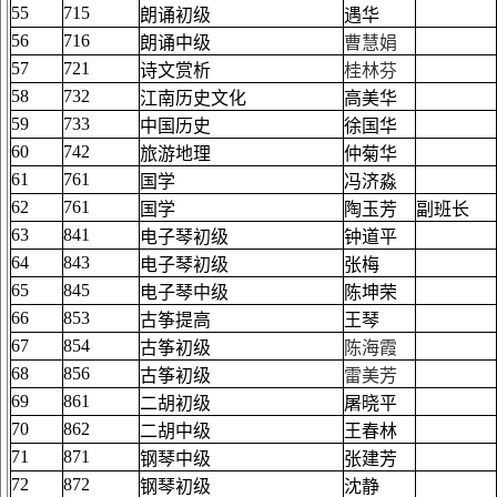
55
715
朗诵初级
遇华
56
716
朗诵中级
曹慧娟
57
721
诗文赏析
桂林芬
58
732
江南历史文化
高美华
59
733
中国历史
徐国华
60
742
旅游地理
仲菊华
61
761
国学
冯济淼
62
761
国学
陶玉芳
副班长
63
841
电子琴初级
钟道平
64
843
电子琴初级
张梅
65
845
电子琴中级
陈坤荣
66
853
古筝提高
王琴
67
854
古筝初级
陈海霞
68
856
古筝初级
雷美芳
69
861
二胡初级
屠晓平
70
862
二胡中级
王春林
71
871
钢琴中级
张建芳
72
872
钢琴初级
沈静