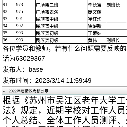
91
973
广场舞二班
李长宝
副班长
92
975
广场舞表演
庞文燕
93
991
民族舞中级
崔红珍
94
992
民族舞中级
徐缀新
95
993
民族舞初级
丁荣妹
96
993
民族舞初级
黄伟
副班长
各位学员和教师，若有什么问题需要反映的
话为63029367
发布人：base
发布时间：2023/3/14 11:59:49
2022年度绩效考核公示
根据《苏州市吴江区老年大学工
法》规定，近期学校对工作人员
个人总结、全体工作人员测评、