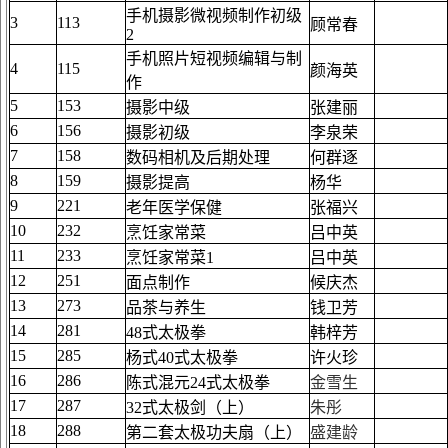
手机摄影微视频制作初级
3
113
顾常春
2
手机照片短视频编辑与制
4
115
颜海英
作
5
153
摄影中级
张建丽
6
156
摄影初级
李泉荣
7
158
数码相机及后期处理
何群逐
8
159
摄影提高
杨华
9
221
老年医学保健
张福兴
10
232
烹饪家常菜
吕中英
11
233
烹饪家常菜1
吕中英
12
251
面点制作
候庆杰
13
273
品茶与养生
钱卫芳
14
281
48式太极拳
韩梓芳
15
285
杨式40式太极拳
许火珍
16
286
陈式混元24式太极拳
金雪生
17
287
3
2式太极剑（上）
朱彤
18
288
第二套太极功夫扇（上）
盛建龄