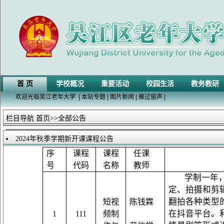
首 页
学校概况
重要活动
校园生活
教务教研
欢迎光临吴江老年大学
|
本站专题
|
图片新闻
|
雁过留声
|
栏目导航
首页
>>全部公告
2024年秋季学期新开课课程公告
序
课程
课程
任课
号
代码
名称
教师
学制
一年
定、拍摄和剪
翻拍各种类型
短视
陈钱霖
在抖音平台
。
1
111
频
制