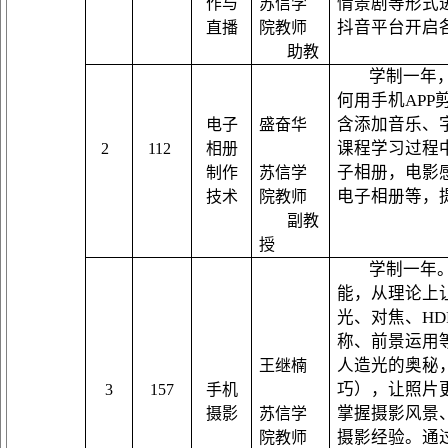
情景剧等形式
作与
苏信
学
抖音平台开启
直播
院
教师
助教
学制一年
何用手机
AP
含添加音乐、
电子
盛奋华
课程学习过程
2
112
相册
子相册，电影
制作
苏信
学
电子相册等，
技术
院
教师
副教
授
学制一年
能，
从理论上
光、对焦、
H
称、前景运用
人造光的奥秘
王继楠
巧），让照片
3
157
手机
掌握摄影
风景
摄影
苏信
学
摄影经验。通
院
教师