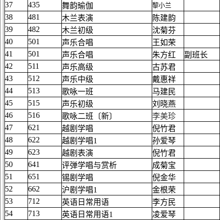
37
435
舞韵瑜伽
黎小兰
38
481
木兰表演
陈建韵
39
482
木兰初级
沈菊芬
40
501
声乐合唱
王如荣
41
501
声乐合唱
朱方红
副班长
42
511
声乐高级
古苏君
43
512
声乐中级
戴惠祥
44
513
歌咏一班
马建民
45
515
声乐初级
刘晓燕
46
516
歌咏二班〔新〕
李美珍
47
621
越剧学唱
倪竹君
48
622
越剧学唱1
孙爱琴
49
623
越剧表演
倪竹君
50
641
评弹学唱与赏析
成菊宝
51
651
锡剧学唱
倪金华
52
662
沪剧学唱1
金根荣
53
712
英语日常用语
李方民
54
713
英语日常用语1
凌爱琴