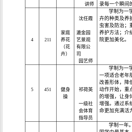
录每一个瞬间
讲师
学制
为一
卉
的种类
及
养
沈
任霞
虫害及防治；
养护方法；介
家庭
漉金园
院更加美化。
4
211
养花
艺景观
（
花
有限公
卉
）
司
园艺师
学制为一
一项适合老年
改善形体，降
动作开始，重
5
451
健身
祁荷英
的增强，让身
操
增强
。
通过
系
一级社
命更加充满活
会体育
指导员
学制一年