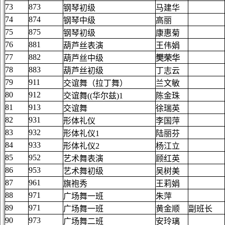
73
873
钢琴初级
马建华
74
874
钢琴中级
高丽
75
875
钢琴初级
康惠菊
76
881
葫芦丝表演
王伟娟
77
882
葫芦丝中级
樊荣华
78
883
葫芦丝初级
丁志云
79
911
交谊舞（拉丁舞）
兰文敏
80
912
交谊舞((华尔兹)1
陈金珠
81
913
交谊舞
徐瑞英
82
931
形体礼仪
李国萍
83
932
形体礼仪1
陆丽芬
84
933
形体礼仪2
杨江立
85
952
艺术舞表演
顾红英
86
953
艺术舞初级
吴树美
87
961
旗袍秀
王莉娟
88
971
广场舞一班
朱萍
89
971
广场舞一班
黄金顺
副班长
90
973
广场舞二班
安玲璃