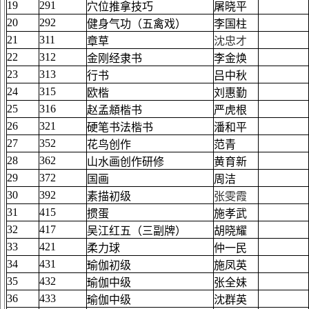
19
291
穴位推拿技巧
屠晓平
20
292
健身气功（五禽戏）
李国柱
21
311
章草
沈忠才
22
312
金刚经隶书
李金焕
23
313
行书
吕中秋
24
315
欧楷
刘惠勤
25
316
赵孟頫楷书
严虎根
26
321
硬笔书法楷书
潘和平
27
352
花鸟创作
范青
28
362
山水画创作研修
黄育新
29
372
国画
周洁
30
392
素描初级
张雯霞
31
415
掼蛋
施孝武
32
417
吴江红五（三副牌）
胡晓耀
33
421
柔力球
仲一民
34
431
瑜伽初级
施凤英
35
432
瑜伽中级
张全妹
36
433
瑜伽中级
沈群英