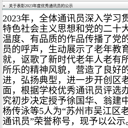
关于表彰2023年度优秀通讯员的公示
2023年，全体通讯员深入学
特色社会主义思想和党的二十
温度、有品质的作品传播了党
员的呼声，生动展示了老年教
就，讴歌了新时代老年人老有
所乐的精神风貌，营造了良好
进，弘扬典型，进一步开创
区
面，根据学校优秀通讯员评选
究
初步
决定授予
徐国华、翁建
杨传泳
等
5
人为
“苏州市吴江区老
通讯员
”
荣誉称号，现予以公示