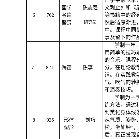
国学中最基本
文观止》和《
国学
陈志强
等书籍中的经
6
762
名篇
然后循序渐进
鉴赏
研究员
中。课程中同
事及留下的作
学制一年
用简单的技巧
的音乐。课程
分。在理论教
7
821
陶笛
陈李
识
。在实践教
气
、吹气
的
转
和演奏
技巧
。
学制
为一
练方法，通过
到美化身体线
从气质、姿势
8
935
形体
刘巧
松
，坐如钟
”
，
塑形
后，真正发现