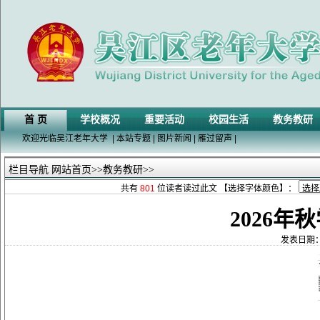
首 页
学校概况
重要活动
校园生活
教务教研
欢迎光临吴江老年大学
|
本站专题
|
图片新闻
|
雁过留声
|
栏目导航
网站首页
>>
教务教研
>>
共有
801
位读者读过此文 【选择字体颜色】：
2026
发表日期：