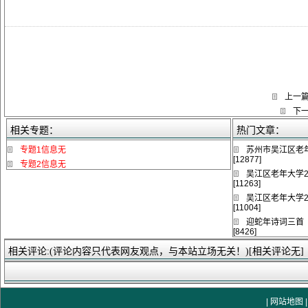
上一
下
相关专题：
热门文章：
专题1信息无
苏州市吴江区老年
[12877]
专题2信息无
吴江区老年大学2
[11263]
吴江区老年大学2
[11004]
迎蛇年诗词三首
[8426]
相关评论:(评论内容只代表网友观点，与本站立场无关！)[相关评论无]
|
网站地图
|